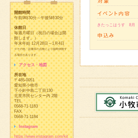
開館時間
午前9時30分～午後5時30分
きたっこはうす 8月 
休館日
毎週月曜日（祝日の場合は開
館します。）
年末年始 12月28日～1月4日
※その他、設備等の点検により臨時休館す
る場合があります。
アクセス・地図
所在地
〒485-0051
愛知県小牧市
下小針中島二丁目130
北里市民センター内 2階
TEL
0568-71-1183
FAX
0568-71-1184
Instagram
https://www.instagram.com/kit