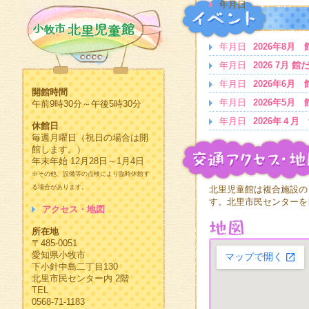
年月日
年月日
2026年8月
年月日
2026 7月 館
年月日
2026年6月
開館時間
年月日
2026年5月
午前9時30分～午後5時30分
年月日
2026年４月
休館日
毎週月曜日（祝日の場合は開
館します。）
年末年始 12月28日～1月4日
※その他、設備等の点検により臨時休館す
る場合があります。
北里児童館は複合施設の
す。北里市民センターを
アクセス・地図
所在地
〒485-0051
愛知県小牧市
下小針中島二丁目130
北里市民センター内 2階
TEL
0568-71-1183