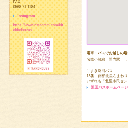
FAX
0568-71-1184
Instagram
https://www.instagram.com/kit
akkohouse/
電車・バスでお越しの場
名鉄小牧線 間内駅 →
こまき巡回バス
13番 南部北里右まわりコ
いずれも「北里市民セン
巡回バスホームページ